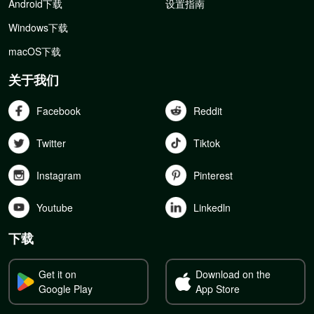
Android下载
设置指南
Windows下载
macOS下载
关于我们
Facebook
Reddit
Twitter
Tiktok
Instagram
Pinterest
Youtube
Linkedln
下载
Get it on
Download on the
Google Play
App Store